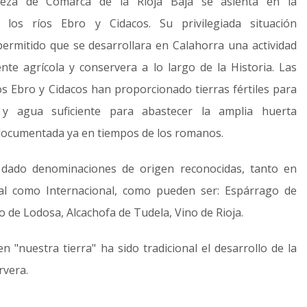
beza de Comarca de la Rioja Baja se asienta en la
e los ríos Ebro y Cidacos. Su privilegiada situación
permitido que se desarrollara en Calahorra una actividad
te agrícola y conservera a lo largo de la Historia. Las
os Ebro y Cidacos han proporcionado tierras fértiles para
a y agua suficiente para abastecer la amplia huerta
 documentada ya en tiempos de los romanos.
 dado denominaciones de origen reconocidas, tanto en
al como Internacional, como pueden ser: Espárrago de
lo de Lodosa, Alcachofa de Tudela, Vino de Rioja.
n "nuestra tierra" ha sido tradicional el desarrollo de la
rvera.