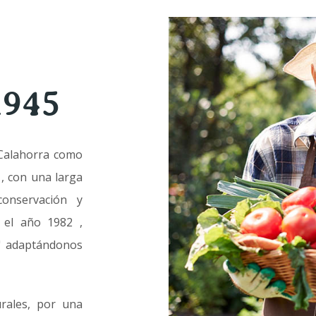
945
 Calahorra como
, con una larga
conservación y
n el año 1982 ,
a" adaptándonos
urales, por una