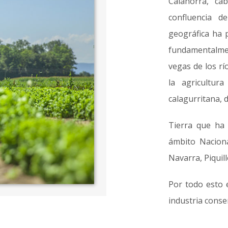
Calahorra, ca
confluencia d
geográfica ha 
fundamentalmen
vegas de los rí
la agricultur
calagurritana,
Tierra que ha
ámbito Nacion
Navarra, Piquil
Por todo esto e
industria conse