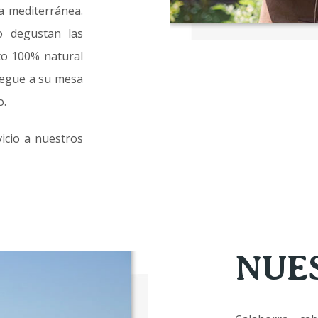
ta mediterránea.
 degustan las
to 100% natural
legue a su mesa
o.
vicio a nuestros
NUE