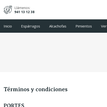
Llámenos:
941 13 12 38
Inicio
Espárragos
Alcachofas
Pimientos
Ver
Términos y condiciones
PORTES